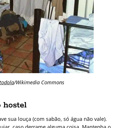
todola
/Wikimedia Commons
 hostel
ve sua louça (com sabão, só água não vale).
sujar, caso derrame alguma coisa. Mantenha o