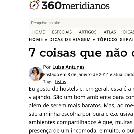
P
e
HOME
ESPECIAIS
ARTIGOS
ATLAS
DICA
s
HOME
»
DICAS DE VIAGEM
»
TÓPICOS GERAI
q
7 coisas que não
u
i
s
Por
Luiza Antunes
a
Postado em 8 de janeiro de 2014 e atualizad
r
Tags:
Listas
p
Eu gosto de hostels e, em geral, essa é
o
viajando. São um bom ambiente para conh
r
além de serem mais baratos. Mas, ao mes
:
são a minha escolha por pura e exclusiva
ambientes compartilhados é que, muitas v
presença de um incomoda, e muito, o outr