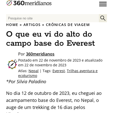
P
e
HOME
»
ARTIGOS
»
CRÔNICAS DE VIAGEM
s
O que eu vi do alto do
q
u
campo base do Everest
i
s
Por
360meridianos
a
Postado em 22 de novembro de 2023 e atualizado
r
em 22 de novembro de 2023
p
Atlas:
Nepal
| Tags:
Everest
,
Trilhas aventura e
ecoturismo
o
*Por Silvia Paladino
r
:
No dia 12 de outubro de 2023, eu cheguei ao
acampamento base do Everest, no Nepal, o
auge de um trekking de 16 dias pelos