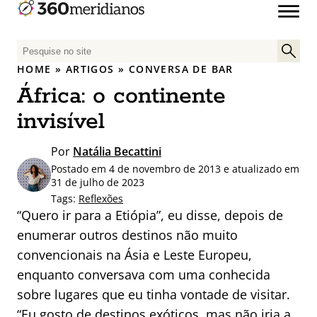
P
e
HOME
»
ARTIGOS
»
CONVERSA DE BAR
s
África: o continente
q
u
invisível
i
s
Por
Natália Becattini
a
Postado em 4 de novembro de 2013 e atualizado em
r
31 de julho de 2023
p
Tags:
Reflexões
“Quero ir para a Etiópia”, eu disse, depois de
o
r
enumerar outros destinos não muito
:
convencionais na Ásia e Leste Europeu,
enquanto conversava com uma conhecida
sobre lugares que eu tinha vontade de visitar.
“Eu gosto de destinos exóticos, mas não iria a