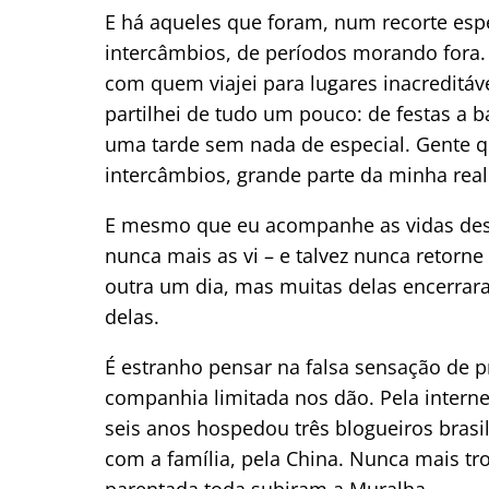
E há aqueles que foram, num recorte esp
intercâmbios, de períodos morando fora.
com quem viajei para lugares inacreditáv
partilhei de tudo um pouco: de festas a b
uma tarde sem nada de especial. Gente qu
intercâmbios, grande parte da minha real
E mesmo que eu acompanhe as vidas dessa
nunca mais as vi – e talvez nunca retorne
outra um dia, mas muitas delas encerrar
delas.
É estranho pensar na falsa sensação de 
companhia limitada nos dão. Pela intern
seis anos hospedou três blogueiros brasi
com a família, pela China. Nunca mais t
parentada toda subiram a Muralha.