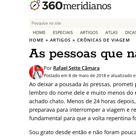
P
e
HOME
ESPECIAIS
ARTIGOS
ATLAS
DICA
s
HOME
»
ARTIGOS
»
CRÔNICAS DE VIAGEM
q
As pessoas que 
u
i
s
Por
Rafael Sette Câmara
a
Postado em 8 de maio de 2018 e atualizado 
r
Ao deixar a pousada às pressas, prometi 
p
lembro do nome dele e muito menos do ro
o
achado chato. Menos de 24 horas depois
r
:
preparava para interromper a viagem e ret
fundamental para que a volta repentina f
Sou grato desde então e não foram pouc