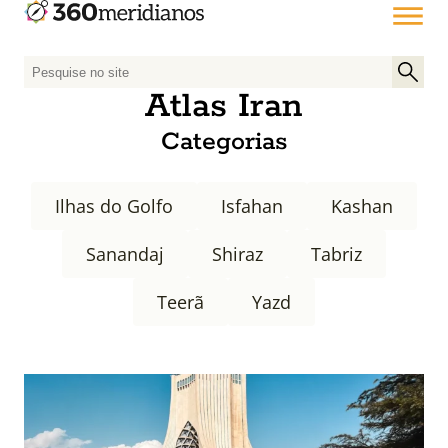
P
e
Atlas Iran
s
Categorias
q
u
i
Ilhas do Golfo
Isfahan
Kashan
s
a
Sanandaj
Shiraz
Tabriz
r
p
Teerã
Yazd
o
r
: