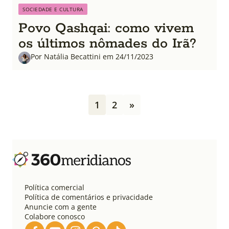
SOCIEDADE E CULTURA
Povo Qashqai: como vivem
os últimos nômades do Irã?
Por Natália Becattini em 24/11/2023
P
1
2
»
a
g
i
n
a
ç
ã
o
Política comercial
d
Política de comentários e privacidade
e
Anuncie com a gente
Colabore conosco
p
o