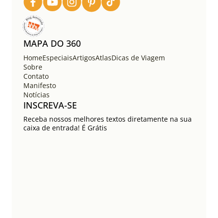
s
t
s
MAPA DO 360
Home
Especiais
Artigos
Atlas
Dicas de Viagem
Sobre
Contato
Manifesto
Notícias
INSCREVA-SE
Receba nossos melhores textos diretamente na sua
caixa de entrada! É Grátis