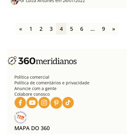
Por Luiza Antunes em 26/01/2022
P
«
1
2
3
4
5
6
…
9
»
a
g
i
n
a
ç
ã
o
Política comercial
d
Política de comentários e privacidade
e
Anuncie com a gente
Colabore conosco
p
o
s
t
s
MAPA DO 360