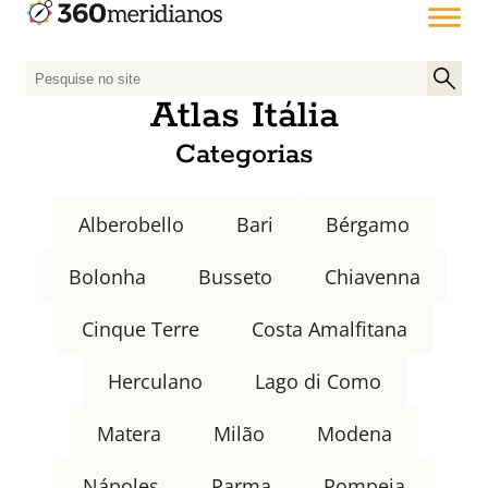
P
e
Atlas Itália
s
Categorias
q
u
i
Alberobello
Bari
Bérgamo
s
a
Bolonha
Busseto
Chiavenna
r
p
Cinque Terre
Costa Amalfitana
o
r
Herculano
Lago di Como
:
Matera
Milão
Modena
Nápoles
Parma
Pompeia