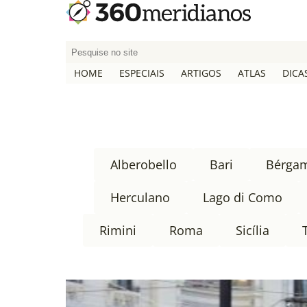
P
e
HOME
ESPECIAIS
ARTIGOS
ATLAS
DICA
s
q
u
i
s
a
Alberobello
Bari
Bérga
r
p
Herculano
Lago di Como
o
r
Rimini
Roma
Sicília
: