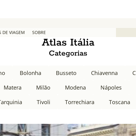
S DE VIAGEM
SOBRE
Atlas Itália
Categorias
mo
Bolonha
Busseto
Chiavenna
C
Matera
Milão
Modena
Nápoles
Tarquinia
Tivoli
Torrechiara
Toscana