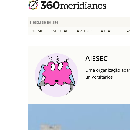
P
e
HOME
ESPECIAIS
ARTIGOS
ATLAS
DICA
s
q
u
i
AIESEC
s
a
Uma organização apart
r
universitários.
p
o
r
: