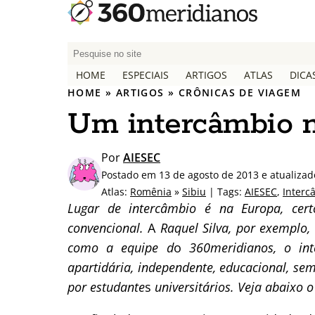
P
e
HOME
ESPECIAIS
ARTIGOS
ATLAS
DICA
s
HOME
»
ARTIGOS
»
CRÔNICAS DE VIAGEM
q
Um intercâmbio 
u
i
s
Por
AIESEC
a
Postado em 13 de agosto de 2013 e atualiza
r
Atlas:
Romênia
»
Sibiu
| Tags:
AIESEC
,
Interc
p
Lugar de intercâmbio é na Europa, cert
o
convencional.
A
Raquel Silva, por exemplo,
r
como a equipe d
o
360meridianos, o in
:
apartidária, independente, educacional, se
por estudante
s
universitários. Veja abaixo o