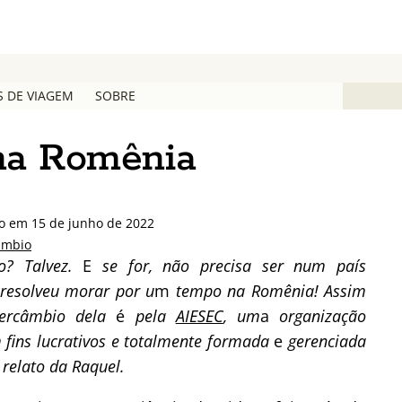
S DE VIAGEM
SOBRE
na Romênia
do em 15 de junho de 2022
âmbio
o? Talvez.
E
se for, não precisa ser num país
 resolveu morar por u
m
tempo na Romênia! Assim
tercâmbio dela
é
pela
AIESEC
, um
a
organização
m fins lucrativos e totalmente formada
e
gerenciada
 relato da Raquel.