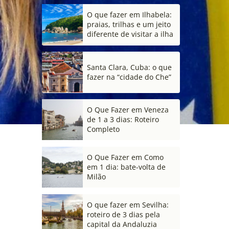
O que fazer em Ilhabela:
praias, trilhas e um jeito
diferente de visitar a ilha
Santa Clara, Cuba: o que
fazer na “cidade do Che”
O Que Fazer em Veneza
de 1 a 3 dias: Roteiro
Completo
O Que Fazer em Como
em 1 dia: bate-volta de
Milão
O que fazer em Sevilha:
roteiro de 3 dias pela
capital da Andaluzia