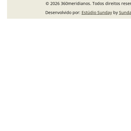
© 2026 360meridianos. Todos direitos rese
Desenvolvido por:
Estúdio Sunday
by
Sunda