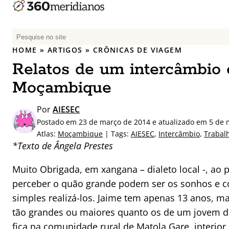
P
e
HOME
»
ARTIGOS
»
CRÔNICAS DE VIAGEM
s
Relatos de um intercâmbio
q
u
Moçambique
i
s
Por
AIESEC
a
Postado em 23 de março de 2014 e atualizado em 5 de 
r
Atlas:
Moçambique
| Tags:
AIESEC
,
Intercâmbio
,
Trabalh
p
*Texto de Ângela Prestes
o
r
Muito Obrigada, em xangana – dialeto local -, ao 
:
perceber o quão grande podem ser os sonhos e 
simples realizá-los. Jaime tem apenas 13 anos, m
tão grandes ou maiores quanto os de um jovem de
fica na comunidade rural de Matola Gare, interio