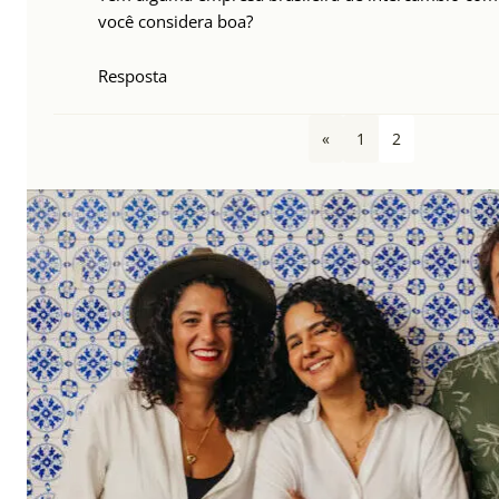
você considera boa?
Resposta
«
1
2