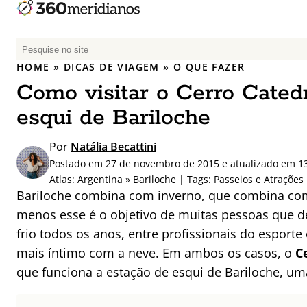
P
e
HOME
»
DICAS DE VIAGEM
»
O QUE FAZER
s
Como visitar o Cerro Catedr
q
u
esqui de Bariloche
i
s
Por
Natália Becattini
a
Postado em 27 de novembro de 2015 e atualizado em 1
r
Atlas:
Argentina
»
Bariloche
| Tags:
Passeios e Atrações
p
Bariloche combina com inverno, que combina co
o
menos esse é o objetivo de muitas pessoas que d
r
frio todos os anos, entre profissionais do esporte
:
mais íntimo com a neve. Em ambos os casos, o
C
que funciona a estação de esqui de Bariloche, um