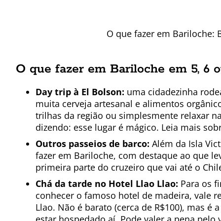
O que fazer em Bariloche:
O que fazer em Bariloche em 5, 6 o
Day trip à El Bolson:
uma cidadezinha rode
muita cerveja artesanal e alimentos orgânic
trilhas da região ou simplesmente relaxar na
dizendo: esse lugar é mágico. Leia mais sob
Outros passeios de barco:
Além da Isla Vict
fazer em Bariloche, com destaque ao que le
primeira parte do cruzeiro que vai até o Chil
Chá da tarde no Hotel Llao Llao:
Para os f
conhecer o famoso hotel de madeira, vale re
Llao. Não é barato (cerca de R$100), mas é 
estar hospedado aí. Pode valer a pena pelo v