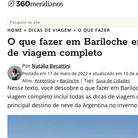
P
e
HOME
»
DICAS DE VIAGEM
»
O QUE FAZER
s
O que fazer em Bariloche em
q
u
de viagem completo
i
s
Por
Natália Becattini
a
Postado em 17 de maio de 2022 e atualizado em 10 de a
r
Atlas:
Argentina
»
Bariloche
| Tags:
Guia de Cidades
p
Nesse texto, você descobre o que fazer em Barilo
o
viagem completo incluí todas as dicas de viagem 
r
principal destino de neve da Argentina no inverno
: