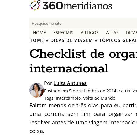
P
e
HOME
ESPECIAIS
ARTIGOS
ATLAS
DICA
s
HOME
»
DICAS DE VIAGEM
»
TÓPICOS GERAI
q
Checklist de org
u
i
internacional
s
a
r
Por
Luiza Antunes
p
Postado em 5 de setembro de 2014 e atualiz
o
Tags:
Intercâmbio
,
Volta ao Mundo
r
Faltam menos de três dias para eu parti
:
uma correria sem fim para organizar o
resolver antes de uma viagem internac
coisa.