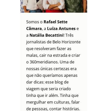
Somos o
Rafael Sette
Câmara
, a
Luíza Antunes
e
a
Natália Becattini
! Três
jornalistas de Belo Horizonte
que resolveram fazer as
malas, cair na estrada e criar
o 360meridianos. Uma de
nossas únicas certezas era
que não queríamos apenas
dar dicas: esse blog de
viagem que seria criado
tinha que ir além. Tinha que
mergulhar em culturas, falar
de pessoas, contar histórias.