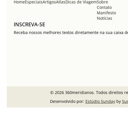
Home
Especiais
Artigos
Atlas
Dicas de Viagem
Sobre
Contato
Manifesto
Notícias
INSCREVA-SE
Receba nossos melhores textos diretamente na sua caixa de
© 2026 360meridianos. Todos direitos r
Desenvolvido por:
Estúdio Sunday
by
Su