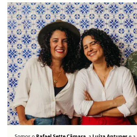
Somos o
Rafael Sette Câmara
, a
Luíza Antunes
e a