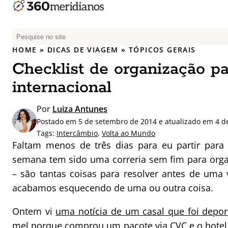
P
e
HOME
»
DICAS DE VIAGEM
»
TÓPICOS GERAIS
s
Checklist de organização p
q
u
internacional
i
s
Por
Luiza Antunes
a
Postado em 5 de setembro de 2014 e atualizado em 4 de
r
Tags:
Intercâmbio
,
Volta ao Mundo
p
Faltam menos de três dias para eu partir para 
o
semana tem sido uma correria sem fim para organ
r
– são tantas coisas para resolver antes de uma 
:
acabamos esquecendo de uma ou outra coisa.
Ontem vi
uma notícia de um casal que foi depor
mel porque comprou um pacote via CVC e o hotel 