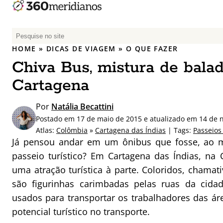
P
e
HOME
»
DICAS DE VIAGEM
»
O QUE FAZER
s
Chiva Bus, mistura de balad
q
u
Cartagena
i
s
Por
Natália Becattini
a
Postado em 17 de maio de 2015 e atualizado em 14 de
r
Atlas:
Colômbia
»
Cartagena das Índias
| Tags:
Passeios
p
Já pensou andar em um ônibus que fosse, ao 
o
passeio turístico? Em Cartagena das Índias, n
r
uma atração turística à parte. Coloridos, chamat
:
são figurinhas carimbadas pelas ruas da cida
usados para transportar os trabalhadores das ár
potencial turístico no transporte.