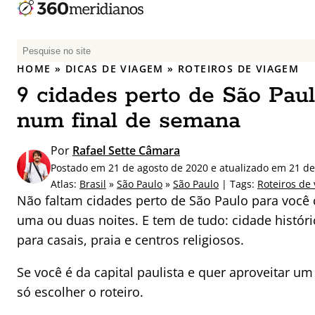
P
e
HOME
»
DICAS DE VIAGEM
»
ROTEIROS DE VIAGEM
s
9 cidades perto de São Paul
q
u
num final de semana
i
s
Por
Rafael Sette Câmara
a
Postado em 21 de agosto de 2020 e atualizado em 21 de
r
Atlas:
Brasil
»
São Paulo
»
São Paulo
| Tags:
Roteiros de
p
Não faltam cidades perto de São Paulo para você 
o
uma ou duas noites. E tem de tudo: cidade históri
r
para casais, praia e centros religiosos.
:
Se você é da capital paulista e quer aproveitar um
só escolher o roteiro.