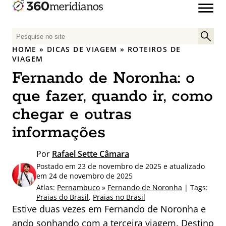
P
e
HOME
»
DICAS DE VIAGEM
»
ROTEIROS DE
s
VIAGEM
q
Fernando de Noronha: o
u
que fazer, quando ir, como
i
s
chegar e outras
a
informações
r
p
Por
Rafael Sette Câmara
o
r
Postado em 23 de novembro de 2025 e atualizado
em 24 de novembro de 2025
:
Atlas:
Pernambuco
»
Fernando de Noronha
| Tags:
Praias do Brasil
,
Praias no Brasil
Estive duas vezes em Fernando de Noronha e
ando sonhando com a terceira viagem. Destino