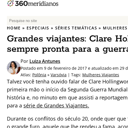
P
e
HOME
»
ESPECIAIS
»
SÉRIES TEMÁTICAS
»
MULHERES 
s
Grandes viajantes: Clare Ho
q
u
sempre pronta para a guerr
i
s
Por
Luiza Antunes
a
Postado em 9 de fevereiro de 2017 e atualizado em 29 
r
Atlas:
Polônia
»
Varsóvia
| Tags:
Mulheres Viajantes
p
Talvez você tenha ouvido falar de Clare Hollingw
o
primeira mão o início da Segunda Guerra Mundial
r
história e, no minuto em que assisti a reportag
:
para a
série de Grandes Viajantes.
Durante os conflitos do século 20, onde quer que 
o grande furo, aquele que lhe rendeu a fama, ac