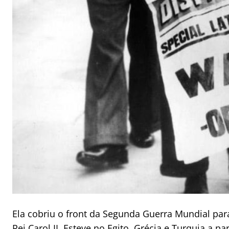
Ela cobriu o front da Segunda Guerra Mundial para
Rei Carol II. Esteve no Egito, Grécia e Turquia a pa