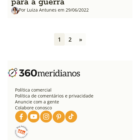
para a guerra
Por Luiza Antunes em 29/06/2022
P
1
2
»
a
g
i
n
a
ç
ã
o
Política comercial
d
Política de comentários e privacidade
e
Anuncie com a gente
Colabore conosco
p
o
s
t
s