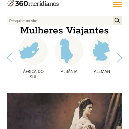
P
e
Mulheres Viajantes
s
q
u
i
s
a
ÁFRICA DO
ALBÂNIA
ALEMANHA
r
SUL
p
o
r
: