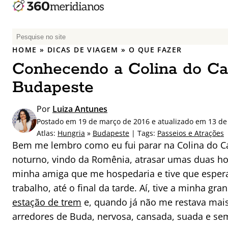
P
e
HOME
»
DICAS DE VIAGEM
»
O QUE FAZER
s
Conhecendo a Colina do Ca
q
u
Budapeste
i
s
Por
Luiza Antunes
a
Postado em 19 de março de 2016 e atualizado em 13 de
r
Atlas:
Hungria
»
Budapeste
| Tags:
Passeios e Atrações
p
Bem me lembro como eu fui parar na Colina do C
o
noturno, vindo da Romênia, atrasar umas duas ho
r
minha amiga que me hospedaria e tive que espera
:
trabalho, até o final da tarde. Aí, tive a minha gra
estação de trem
e, quando já não me restava mais 
arredores de Buda, nervosa, cansada, suada e se