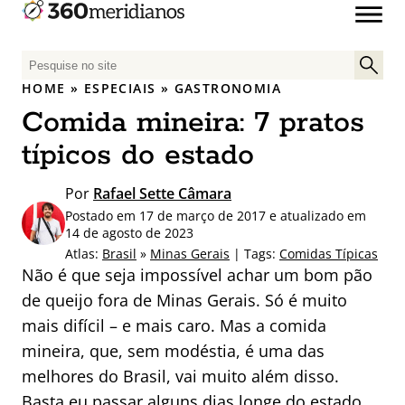
P
e
HOME
»
ESPECIAIS
»
GASTRONOMIA
s
Comida mineira: 7 pratos
q
u
típicos do estado
i
s
Por
Rafael Sette Câmara
a
Postado em 17 de março de 2017 e atualizado em
r
14 de agosto de 2023
p
Atlas:
Brasil
»
Minas Gerais
| Tags:
Comidas Típicas
Não é que seja impossível achar um bom pão
o
r
de queijo fora de Minas Gerais. Só é muito
:
mais difícil – e mais caro. Mas a comida
mineira, que, sem modéstia, é uma das
melhores do Brasil, vai muito além disso.
Basta eu passar alguns dias longe do estado