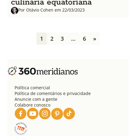
culinária equatoriana
Por Otávio Cohen em 22/03/2023
P
1
2
3
…
6
»
a
g
i
n
a
ç
ã
o
Política comercial
d
Política de comentários e privacidade
e
Anuncie com a gente
Colabore conosco
p
o
s
t
s