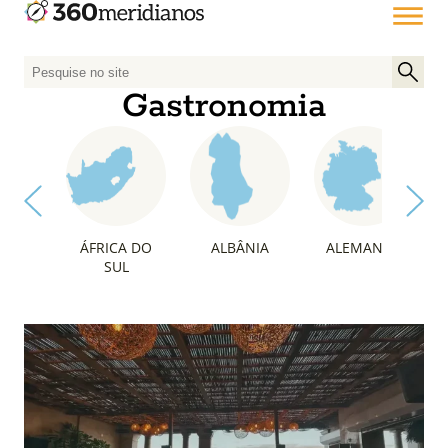
P
e
Gastronomia
s
q
u
i
s
a
ÁFRICA DO
ALBÂNIA
ALEMANHA
r
SUL
p
o
r
: