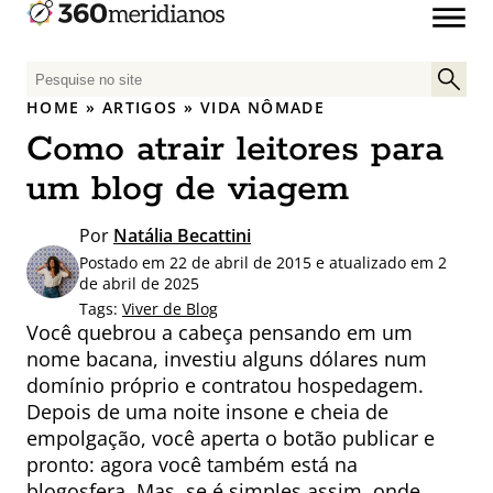
P
e
HOME
»
ARTIGOS
»
VIDA NÔMADE
s
Como atrair leitores para
q
u
um blog de viagem
i
s
Por
Natália Becattini
a
Postado em 22 de abril de 2015 e atualizado em 2
r
de abril de 2025
p
Tags:
Viver de Blog
Você quebrou a cabeça pensando em um
o
nome bacana, investiu alguns dólares num
r
domínio próprio e contratou hospedagem.
:
Depois de uma noite insone e cheia de
empolgação, você aperta o botão publicar e
pronto: agora você também está na
blogosfera. Mas, se é simples assim, onde