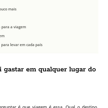
pouco mais
 para a viagem
gem
 para levar em cada país
 gastar em qualquer lugar do
erguntar é que viagem é essa. Qual o destino,