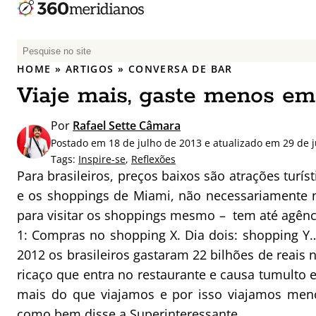
P
e
HOME
»
ARTIGOS
»
CONVERSA DE BAR
s
Viaje mais, gaste menos e
q
u
Por
Rafael Sette Câmara
i
Postado em 18 de julho de 2013 e atualizado em 29 de 
s
Tags:
Inspire-se
,
Reflexões
a
Para brasileiros, preços baixos são atrações turí
r
e os shoppings de Miami, não necessariamente 
p
para visitar os shoppings mesmo – tem até agênci
o
r
1: Compras no shopping X. Dia dois: shopping Y…
:
2012 os brasileiros gastaram 22 bilhões de reais 
ricaço que entra no restaurante e causa tumulto
mais do que viajamos e por isso viajamos men
como bem disse a Superinteressante
.