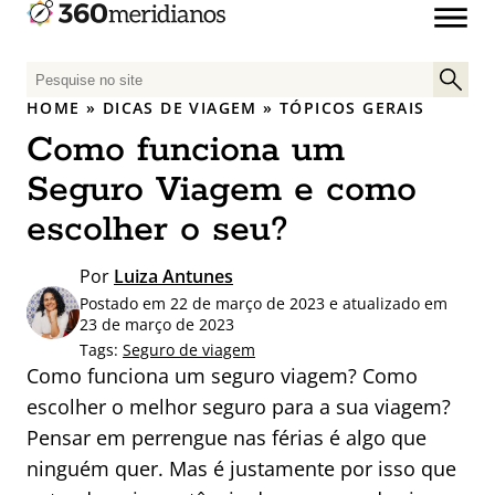
P
e
HOME
»
DICAS DE VIAGEM
»
TÓPICOS GERAIS
s
Como funciona um
q
u
Seguro Viagem e como
i
escolher o seu?
s
a
Por
Luiza Antunes
r
Postado em 22 de março de 2023 e atualizado em
p
23 de março de 2023
o
Tags:
Seguro de viagem
r
Como funciona um seguro viagem? Como
:
escolher o melhor seguro para a sua viagem?
Pensar em perrengue nas férias é algo que
ninguém quer. Mas é justamente por isso que