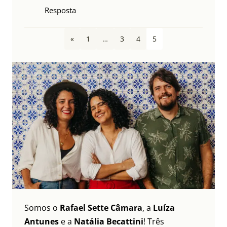
Resposta
«
1
…
3
4
5
Somos o
Rafael Sette Câmara
, a
Luíza
Antunes
e a
Natália Becattini
! Três