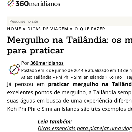
P
e
HOME
»
DICAS DE VIAGEM
»
O QUE FAZER
s
Mergulho na Tailândia: os m
q
u
para praticar
i
s
Por
360meridianos
a
Postado em 8 de junho de 2014 e atualizado em 13 de 
r
Atlas:
Tailândia
»
Phi Phi
»
Similan Islands
»
Ko Tao
| Ta
p
Já pensou em
praticar mergulho na Tailân
o
excelentes pontos de mergulho, a Tailândia sempr
r
suas águas em busca de uma experiência diferen
:
Koh Phi Phi e Similan Islands são três exemplos de
Leia também:
Dicas essenciais para planejar uma via