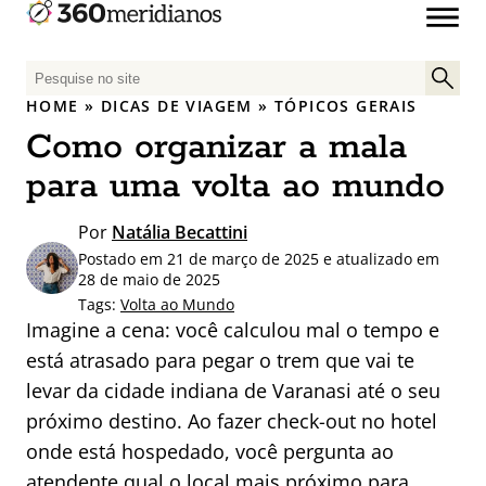
P
e
HOME
»
DICAS DE VIAGEM
»
TÓPICOS GERAIS
s
Como organizar a mala
q
u
para uma volta ao mundo
i
s
Por
Natália Becattini
a
Postado em 21 de março de 2025 e atualizado em
r
28 de maio de 2025
p
Tags:
Volta ao Mundo
Imagine a cena: você calculou mal o tempo e
o
r
está atrasado para pegar o trem que vai te
:
levar da cidade indiana de Varanasi até o seu
próximo destino. Ao fazer check-out no hotel
onde está hospedado, você pergunta ao
atendente qual o local mais próximo para