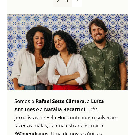
«
1
2
Somos o
Rafael Sette Câmara
, a
Luíza
Antunes
e a
Natália Becattini
! Três
jornalistas de Belo Horizonte que resolveram
fazer as malas, cair na estrada e criar o
360meridianos. Uma de nossas únicas