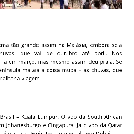
ma tão grande assim na Malásia, embora seja
chuvas, que vai de outubro até abril. Nós
 lá em março, mas mesmo assim deu praia. Se
península malaia a coisa muda – as chuvas, que
palhar a viagem.
Brasil – Kuala Lumpur. O voo da South African
em Johanesburgo e Cingapura. Já o voo da Qatar
 é o voo da Emirates, com escala em Dubai.