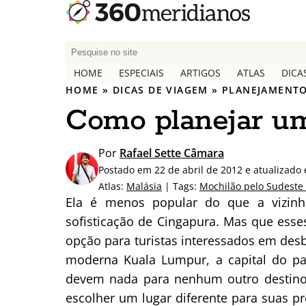
P
e
HOME
ESPECIAIS
ARTIGOS
ATLAS
DICA
s
HOME
»
DICAS DE VIAGEM
»
PLANEJAMENTO
q
Como planejar um
u
i
s
Por
Rafael Sette Câmara
a
Postado em 22 de abril de 2012 e atualizado 
r
Atlas:
Malásia
| Tags:
Mochilão pelo Sudeste 
p
Ela é menos popular do que a vizinh
o
sofisticação de Cingapura. Mas que ess
r
opção para turistas interessados em desb
:
moderna Kuala Lumpur, a capital do paí
devem nada para nenhum outro destino 
escolher um lugar diferente para suas pr