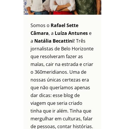
Somos o
Rafael Sette
Câmara
, a
Luíza Antunes
e
a
Natália Becattini
! Três
jornalistas de Belo Horizonte
que resolveram fazer as
malas, cair na estrada e criar
o 360meridianos. Uma de
nossas únicas certezas era
que não queríamos apenas
dar dicas: esse blog de
viagem que seria criado
tinha que ir além. Tinha que
mergulhar em culturas, falar
de pessoas, contar histórias.