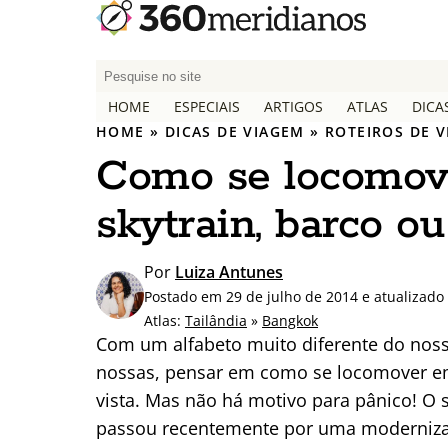
P
e
HOME
ESPECIAIS
ARTIGOS
ATLAS
DICA
s
HOME
»
DICAS DE VIAGEM
»
ROTEIROS DE 
q
Como se locomov
u
i
skytrain, barco ou
s
a
r
Por
Luiza Antunes
p
Postado em 29 de julho de 2014 e atualizad
o
Atlas:
Tailândia
»
Bangkok
r
Com um alfabeto muito diferente do noss
:
nossas, pensar em como se locomover e
vista. Mas não há motivo para pânico! O 
passou recentemente por uma modernizaç