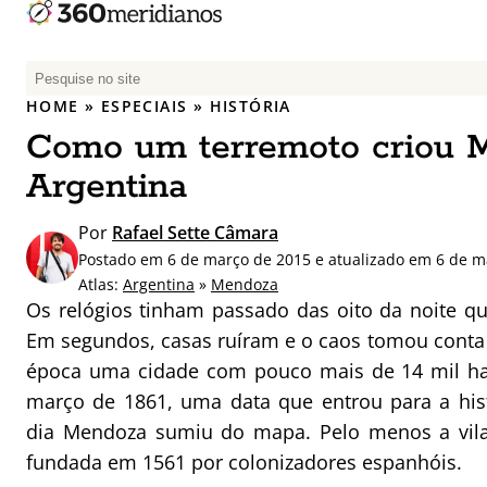
P
e
HOME
»
ESPECIAIS
»
HISTÓRIA
s
Como um terremoto criou M
q
u
Argentina
i
s
Por
Rafael Sette Câmara
a
Postado em 6 de março de 2015 e atualizado em 6 de m
r
Atlas:
Argentina
»
Mendoza
p
Os relógios tinham passado das oito da noite 
o
Em segundos, casas ruíram e o caos tomou cont
r
época uma cidade com pouco mais de 14 mil hab
:
março de 1861, uma data que entrou para a hist
dia Mendoza sumiu do mapa. Pelo menos a vila 
fundada em 1561 por colonizadores espanhóis.