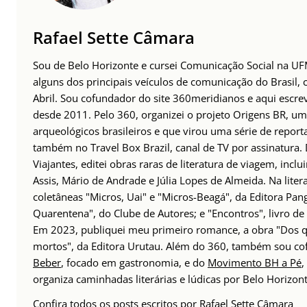
Rafael Sette Câmara
Sou de Belo Horizonte e cursei Comunicação Social na UFM
alguns dos principais veículos de comunicação do Brasil,
Abril. Sou cofundador do site 360meridianos e aqui escr
desde 2011. Pelo 360, organizei o projeto Origens BR, um
arqueológicos brasileiros e que virou uma série de repor
também no Travel Box Brazil, canal de TV por assinatura.
Viajantes, editei obras raras de literatura de viagem, incl
Assis, Mário de Andrade e Júlia Lopes de Almeida. Na lite
coletâneas "Micros, Uai" e "Micros-Beagá", da Editora Pang
Quarentena", do Clube de Autores; e "Encontros", livro d
Em 2023, publiquei meu primeiro romance, a obra "Dos q
mortos", da Editora Urutau. Além do 360, também sou c
Beber
, focado em gastronomia, e do
Movimento BH a Pé
,
organiza caminhadas literárias e lúdicas por Belo Horizont
Confira todos os posts escritos por
Rafael Sette Câmara