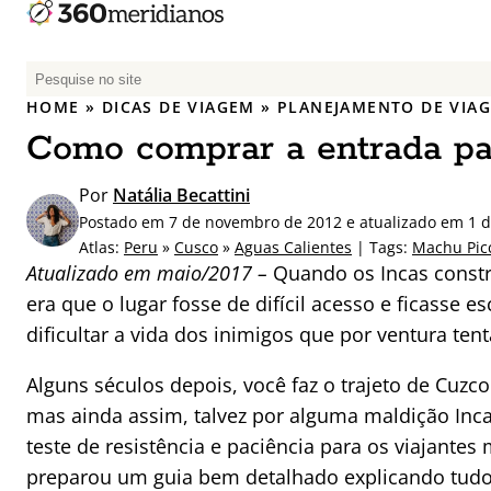
P
e
HOME
»
DICAS DE VIAGEM
»
PLANEJAMENTO DE VIA
s
Como comprar a entrada p
q
u
Por
Natália Becattini
i
Postado em 7 de novembro de 2012 e atualizado em 1 d
s
Atlas:
Peru
»
Cusco
»
Aguas Calientes
| Tags:
Machu Pic
a
Atualizado em maio/2017 –
Quando os Incas constr
r
era que o lugar fosse de difícil acesso e ficasse
p
dificultar a vida dos inimigos que por ventura ten
o
r
Alguns séculos depois, você faz o trajeto de Cuzco
:
mas ainda assim, talvez por alguma maldição Inc
teste de resistência e paciência para os viajantes
preparou um guia bem detalhado explicando tudo