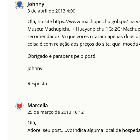
Johnny
3 de abril de 2013
4:00
Olá, no site
https://www.machupicchu.gob.pe/
há va
Museu; Machupichu + Huayanpichu 1G; 2G; Machupi
recomendado?! Vi que vocês citaram apenas duas op
coisa é com relação aos preços do site, qual moeda 
Obrigado e parabéns pelo post!
Johnny
Resposta
Marcella
25 de março de 2013
16:12
Olá,
Adorei seu post…..vc indica alguma local de hosped