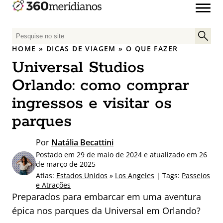
P
e
HOME
»
DICAS DE VIAGEM
»
O QUE FAZER
s
Universal Studios
q
u
Orlando: como comprar
i
ingressos e visitar os
s
a
parques
r
p
Por
Natália Becattini
o
Postado em 29 de maio de 2024 e atualizado em 26
r
de março de 2025
:
Atlas:
Estados Unidos
»
Los Angeles
| Tags:
Passeios
e Atrações
Preparados para embarcar em uma aventura
épica nos parques da Universal em Orlando?