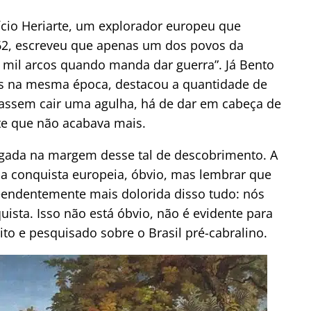
ício Heriarte, um explorador europeu que
62, escreveu que apenas um dos povos da
60 mil arcos quando manda dar guerra”. Já Bento
s na mesma época, destacou a quantidade de
xassem cair uma agulha, há de dar em cabeça de
nte que não acabava mais.
argada na margem desse tal de descobrimento. A
r a conquista europeia, óbvio, mas lembrar que
preendentemente mais dolorida disso tudo: nós
sta. Isso não está óbvio, não é evidente para
dito e pesquisado sobre o Brasil pré-cabralino.