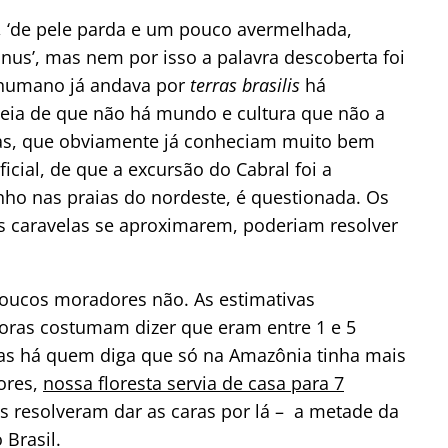
 ‘de pele parda e um pouco avermelhada,
nus’, mas nem por isso a palavra descoberta foi
r humano já andava por
terras brasilis
há
deia de que não há mundo e cultura que não a
enas, que obviamente já conheciam muito bem
ficial, de que a excursão do Cabral foi a
ho nas praias do nordeste, é questionada. Os
as caravelas se aproximarem, poderiam resolver
 poucos moradores não. As estimativas
oras costumam dizer que eram entre 1 e 5
 mas há quem diga que só na Amazônia tinha mais
ores,
nossa floresta servia de casa para 7
 resolveram dar as caras por lá – a metade da
 Brasil.