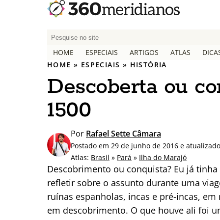
P
e
HOME
ESPECIAIS
ARTIGOS
ATLAS
DICA
s
HOME
»
ESPECIAIS
»
HISTÓRIA
q
Descoberta ou con
u
i
1500
s
a
r
Por
Rafael Sette Câmara
p
Postado em 29 de junho de 2016 e atualizad
o
Atlas:
Brasil
»
Pará
»
Ilha do Marajó
r
Descobrimento ou conquista? Eu já tinha
:
refletir sobre o assunto durante uma viag
ruínas espanholas, incas e pré-incas, e
em descobrimento. O que houve ali foi u