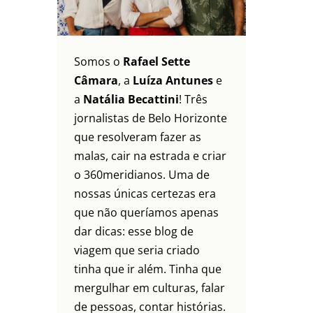
Somos o
Rafael Sette
Câmara
, a
Luíza Antunes
e
a
Natália Becattini
! Três
jornalistas de Belo Horizonte
que resolveram fazer as
malas, cair na estrada e criar
o 360meridianos. Uma de
nossas únicas certezas era
que não queríamos apenas
dar dicas: esse blog de
viagem que seria criado
tinha que ir além. Tinha que
mergulhar em culturas, falar
de pessoas, contar histórias.