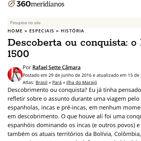
P
e
HOME
»
ESPECIAIS
»
HISTÓRIA
s
Descoberta ou conquista: o 
q
u
1500
i
s
Por
Rafael Sette Câmara
a
Postado em 29 de junho de 2016 e atualizado em 15 de
r
Atlas:
Brasil
»
Pará
»
Ilha do Marajó
p
Descobrimento ou conquista? Eu já tinha pensado
o
refletir sobre o assunto durante uma viagem pelo P
r
espanholas, incas e pré-incas, em nenhum momen
:
em descobrimento. O que houve ali foi uma conq
espanhóis dominando os incas (e outros povos) 
também os atuais territórios da Bolívia, Colômbia