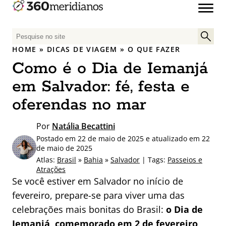
P
e
HOME
»
DICAS DE VIAGEM
»
O QUE FAZER
s
Como é o Dia de Iemanjá
q
u
em Salvador: fé, festa e
i
oferendas no mar
s
a
Por
Natália Becattini
r
Postado em 22 de maio de 2025 e atualizado em 22
p
de maio de 2025
o
Atlas:
Brasil
»
Bahia
»
Salvador
| Tags:
Passeios e
r
Atrações
:
Se você estiver em Salvador no início de
fevereiro, prepare-se para viver uma das
celebrações mais bonitas do Brasil:
o Dia de
Iemanjá, comemorado em 2 de fevereiro
,