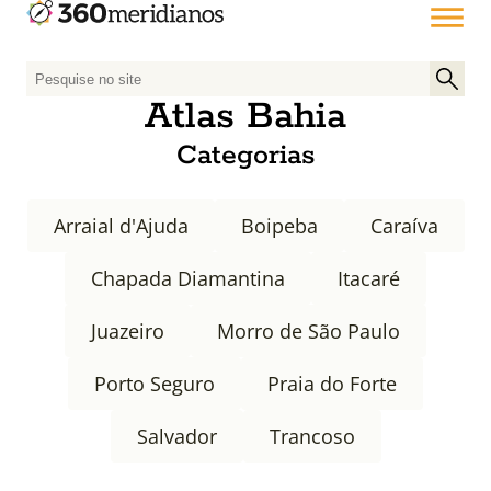
P
e
Atlas Bahia
s
Categorias
q
u
i
Arraial d'Ajuda
Boipeba
Caraíva
s
a
Chapada Diamantina
Itacaré
r
p
Juazeiro
Morro de São Paulo
o
r
Porto Seguro
Praia do Forte
:
Salvador
Trancoso