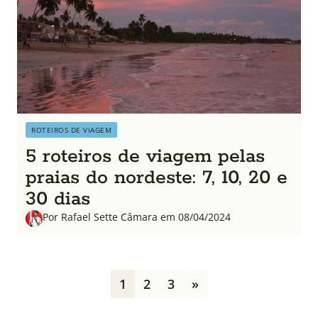
ROTEIROS DE VIAGEM
5 roteiros de viagem pelas
praias do nordeste: 7, 10, 20 e
30 dias
Por Rafael Sette Câmara em 08/04/2024
P
1
2
3
»
a
g