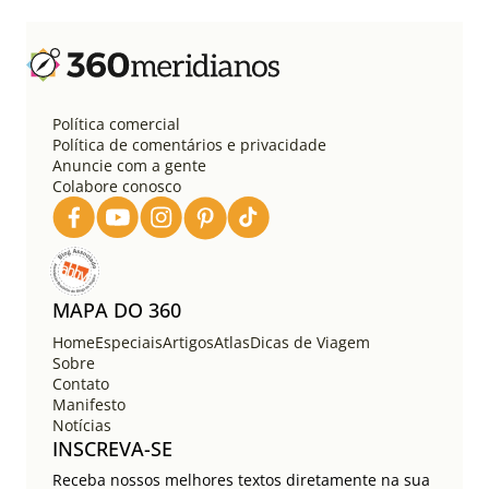
i
n
a
ç
ã
o
Política comercial
d
Política de comentários e privacidade
e
Anuncie com a gente
Colabore conosco
p
o
s
t
s
MAPA DO 360
Home
Especiais
Artigos
Atlas
Dicas de Viagem
Sobre
Contato
Manifesto
Notícias
INSCREVA-SE
Receba nossos melhores textos diretamente na sua