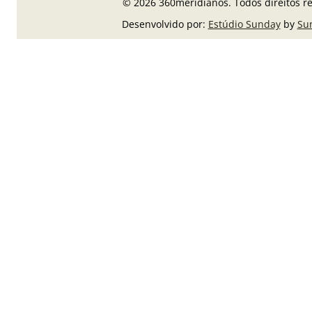
© 2026 360meridianos. Todos direitos r
Desenvolvido por:
Estúdio Sunday
by
Su