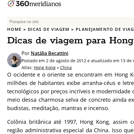
P
e
HOME
»
DICAS DE VIAGEM
»
PLANEJAMENTO DE VIA
s
Dicas de viagem para Hon
q
u
Por
Natália Becattini
i
Postado em 2 de agosto de 2012 e atualizado em 13 de
s
Atlas:
Hong Kong
»
China
a
O ocidente e o oriente se encontram em Hong K
r
milhões de habitantes exibe arranha-céus e letr
p
tecnológicos por preços incríveis e modernidade 
o
r
meio dessa charmosa selva de concreto ainda ex
:
budistas, meditação, mantras e incenso.
Colônia britânica até 1997, Hong Kong, assim
região administrativa especial da China. Isso qu