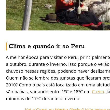
Clima e quando ir ao Peru
A melhor época para visitar o Peru, principalment
a outubro, durante o inverno. Isso porque o verã
chuvoso nessas regiões, podendo haver deslizame
Quem não se lembra dos turistas que ficaram pre
2010? Como o país está localizado em uma altitud
são baixas, variando entre 1ºC e 18ºC em
Cuzco
. 
mínimas de 17ºC durante o inverno.
Vai a Cuzco ou Machu Picchu? Veja nossa se