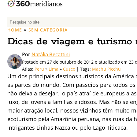
P
e
HOME
»
SEM CATEGORIA
s
Dicas de viagem e turismo 
q
u
Por
Natália Becattini
i
Postado em 27 de outubro de 2012 e atualizado em 23 
s
Atlas:
Peru
»
Lima
»
Cusco
| Tags:
Machu Picchu
a
Um dos principais destinos turísticos da América 
r
as partes do mundo. Com passeios para todos os g
p
não deixa a desejar, o país atraí de europeus a asi
o
r
luxo, de jovens a famílias e idosos. Mas não se e
:
maior atração local, nossos vizinhos têm muito m
ecoturismo pela Amazônia peruana, nas ruas da h
intrigantes Linhas Nazca ou pelo Lago Titicaca.