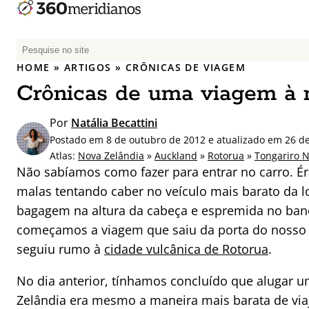
P
e
HOME
»
ARTIGOS
»
CRÔNICAS DE VIAGEM
s
Crônicas de uma viagem à 
q
u
Por
Natália Becattini
i
Postado em 8 de outubro de 2012 e atualizado em 26 de
s
Atlas:
Nova Zelândia
»
Auckland
»
Rotorua
»
Tongariro N
a
Não sabíamos como fazer para entrar no carro. É
r
malas tentando caber no veículo mais barato da l
p
bagagem na altura da cabeça e espremida no banc
o
r
começamos a viagem que saiu da porta do nosso
:
seguiu rumo à
cidade vulcânica de Rotorua
.
No dia anterior, tínhamos concluído que alugar 
Zelândia era mesmo a maneira mais barata de viaj