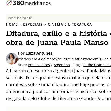
P
e
HOME
»
ESPECIAIS
»
CINEMA E LITERATURA
s
Ditadura, exílio e a históri
q
u
obra de Juana Paula Manso
i
s
Por
Luiza Antunes
a
Postado em 4 de março de 2021 e atualizado em 10 de a
r
Atlas:
Buenos Aires
»
Argentina
| Tags:
Clube Grandes V
p
A história da escritora argentina Juana Paula Man
o
seu país. Foi enquanto estava exilada que ela escr
r
narrativas sobre uma ditadura que hoje poucas pe
:
americana a publicar um romance histórico sobre a
resgatada pelo Clube de Literatura Grandes Viajan