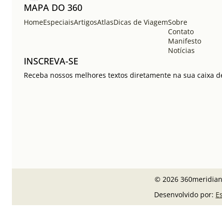
MAPA DO 360
Home
Especiais
Artigos
Atlas
Dicas de Viagem
Sobre
Contato
Manifesto
Notícias
INSCREVA-SE
Receba nossos melhores textos diretamente na sua caixa de
© 2026 360meridiano
Desenvolvido por:
E