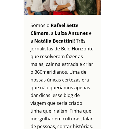
Somos o
Rafael Sette
Câmara
, a
Luíza Antunes
e
a
Natália Becattini
! Três
jornalistas de Belo Horizonte
que resolveram fazer as
malas, cair na estrada e criar
o 360meridianos. Uma de
nossas únicas certezas era
que não queríamos apenas
dar dicas: esse blog de
viagem que seria criado
tinha que ir além. Tinha que
mergulhar em culturas, falar
de pessoas, contar histórias.