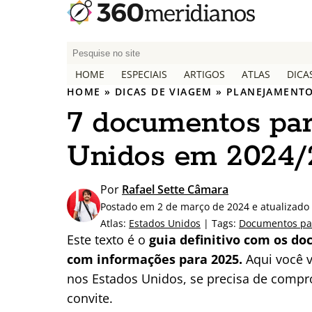
P
e
HOME
ESPECIAIS
ARTIGOS
ATLAS
DICA
s
HOME
»
DICAS DE VIAGEM
»
PLANEJAMENTO
q
7 documentos para
u
i
Unidos em 2024/
s
a
r
Por
Rafael Sette Câmara
p
Postado em 2 de março de 2024 e atualizado
o
Atlas:
Estados Unidos
| Tags:
Documentos pa
r
Este texto é o
guia definitivo com os do
:
com informações para 2025.
Aqui você v
nos Estados Unidos, se precisa de compr
convite.