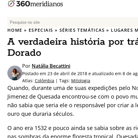
P
e
HOME
»
ESPECIAIS
»
SÉRIES TEMÁTICAS
»
LUGARES 
s
A verdadeira história por tr
q
u
Dorado
i
s
Por
Natália Becattini
a
Postado em 23 de abril de 2018 e atualizado em 8 de a
r
Atlas:
Colômbia
| Tags:
Mitologia
p
Quando, durante uma de suas expedições pelo N
o
Jimenez de Quesada encontrou-se com o povo muí
r
não sabia que seria ele o responsável por criar a
:
ouro que duraria séculos.
O ano era 1532 e pouco ainda se sabia sobre as ri
nas sombras da enorme floresta tropical. Quesad