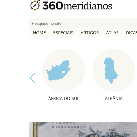
P
e
HOME
ESPECIAIS
ARTIGOS
ATLAS
DICA
s
q
u
i
s
a
r
p
o
ÁFRICA DO SUL
ALBÂNIA
r
: