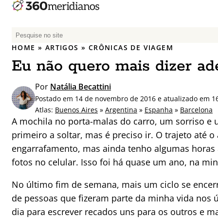
P
e
HOME
»
ARTIGOS
»
CRÔNICAS DE VIAGEM
s
Eu não quero mais dizer ad
q
u
Por
Natália Becattini
i
Postado em 14 de novembro de 2016 e atualizado em 16
s
Atlas:
Buenos Aires
»
Argentina
»
Espanha
»
Barcelona
a
A mochila no porta-malas do carro, um sorriso e
r
primeiro a soltar, mas é preciso ir. O trajeto até o
p
engarrafamento, mas ainda tenho algumas horas a
o
r
fotos no celular. Isso foi há quase um ano, na m
:
No último fim de semana, mais um ciclo se encerr
de pessoas que fizeram parte da minha vida nos 
dia para escrever recados uns para os outros e m