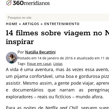
P
e
HOME
»
ARTIGOS
»
ENTRETENIMENTO
s
14 filmes sobre viagem no N
q
u
inspirar
i
s
Por
Natália Becattini
a
Postado em 14 de janeiro de 2016 e atualizado em 11 d
r
Tags:
Fique em casa!
,
Listas
p
A vida é uma aventura, mas às vezes essa avent
o
um pijama confortável, uma boa e gordurosa pizz
r
assistir. Mesmo assim, a gente pode viajar, apre
:
e documentários que narram as peregrinaç
exploradores – reais ou fictícios – mundo afora.
Para as noites de
Netflix and Chill
, seguem suge