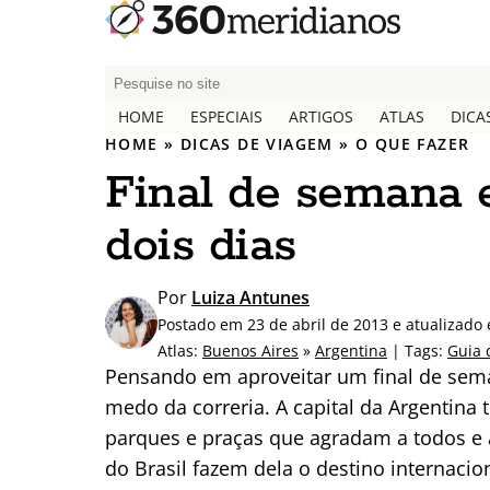
P
e
HOME
ESPECIAIS
ARTIGOS
ATLAS
DICA
s
HOME
»
DICAS DE VIAGEM
»
O QUE FAZER
q
Final de semana 
u
i
dois dias
s
a
r
Por
Luiza Antunes
p
Postado em 23 de abril de 2013 e atualizado
o
Atlas:
Buenos Aires
»
Argentina
| Tags:
Guia 
r
Pensando em aproveitar um final de sem
:
medo da correria. A capital da Argentina 
parques e praças que agradam a todos e a
do Brasil fazem dela o destino internaci