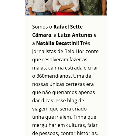
Somos o
Rafael Sette
Câmara
, a
Luíza Antunes
e
a
Natália Becattini
! Três
jornalistas de Belo Horizonte
que resolveram fazer as
malas, cair na estrada e criar
o 360meridianos. Uma de
nossas únicas certezas era
que não queríamos apenas
dar dicas: esse blog de
viagem que seria criado
tinha que ir além. Tinha que
mergulhar em culturas, falar
de pessoas, contar histórias.