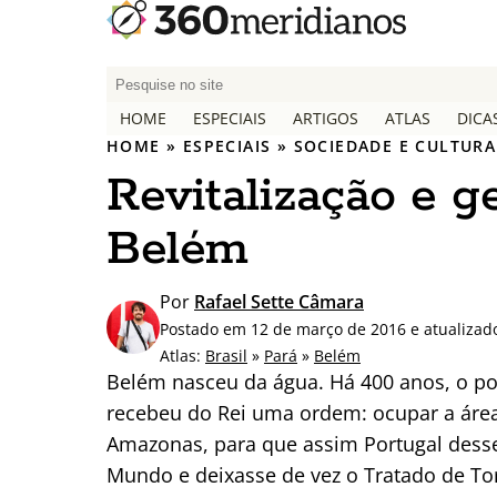
P
e
HOME
ESPECIAIS
ARTIGOS
ATLAS
DICA
s
HOME
»
ESPECIAIS
»
SOCIEDADE E CULTURA
q
Revitalização e ge
u
i
Belém
s
a
r
Por
Rafael Sette Câmara
p
Postado em 12 de março de 2016 e atualizad
o
Atlas:
Brasil
»
Pará
»
Belém
r
Belém nasceu da água. Há 400 anos, o po
:
recebeu do Rei uma ordem: ocupar a área
Amazonas, para que assim Portugal dess
Mundo e deixasse de vez o Tratado de Tor