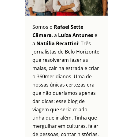
Somos o
Rafael Sette
Câmara
, a
Luíza Antunes
e
a
Natália Becattini
! Três
jornalistas de Belo Horizonte
que resolveram fazer as
malas, cair na estrada e criar
o 360meridianos. Uma de
nossas únicas certezas era
que não queríamos apenas
dar dicas: esse blog de
viagem que seria criado
tinha que ir além. Tinha que
mergulhar em culturas, falar
de pessoas, contar histórias.