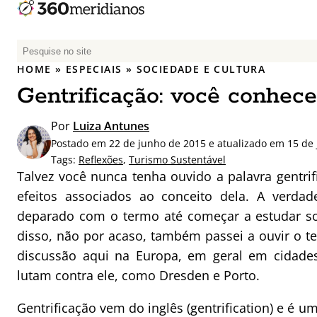
P
e
HOME
»
ESPECIAIS
»
SOCIEDADE E CULTURA
s
Gentrificação: você conhece
q
u
Por
Luiza Antunes
i
Postado em 22 de junho de 2015 e atualizado em 15 de
s
Tags:
Reflexões
,
Turismo Sustentável
a
Talvez você nunca tenha ouvido a palavra gentr
r
efeitos associados ao conceito dela. A ver
p
deparado com o termo até começar a estudar sob
o
r
disso, não por acaso, também passei a ouvir o 
:
discussão aqui na Europa, em geral em cidade
lutam contra ele, como Dresden e Porto.
Gentrificação vem do inglês (gentrification) e é u