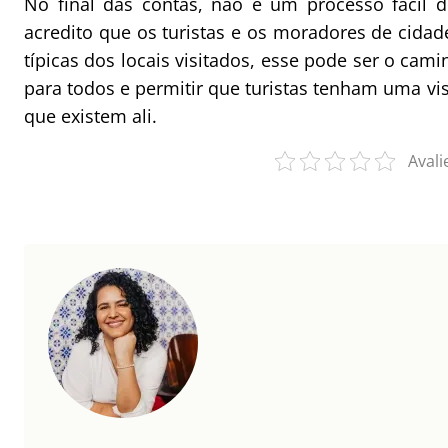
No final das contas, não é um processo fácil 
acredito que os turistas e os moradores de cida
típicas dos locais visitados, esse pode ser o cam
para todos e permitir que turistas tenham uma v
que existem ali.
Avali