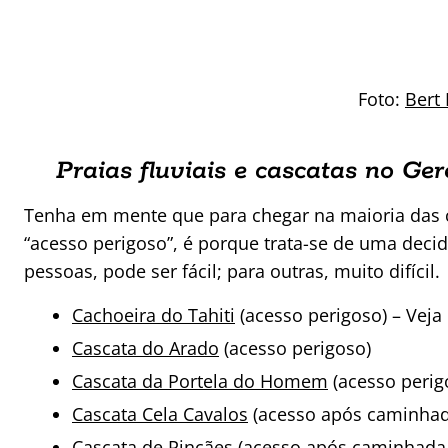
Foto:
Bert
Praias fluviais e cascatas no Ger
Tenha em mente que para chegar na maioria das ca
“acesso perigoso”, é porque trata-se de uma dec
pessoas, pode ser fácil; para outras, muito difícil.
Cachoeira do Tahiti
(acesso perigoso) – Vej
Cascata do Arado
(acesso perigoso)
Cascata da Portela do Homem
(acesso perig
Cascata Cela Cavalos
(acesso após caminhad
Cascata de Pincães
(acesso após caminhada