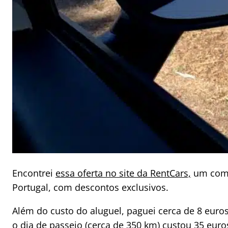
Encontrei
essa oferta no site da RentCars,
um comp
Portugal, com descontos exclusivos.
Além do custo do aluguel, paguei cerca de 8 euros
o dia de passeio (cerca de 350 km) custou 35 euro