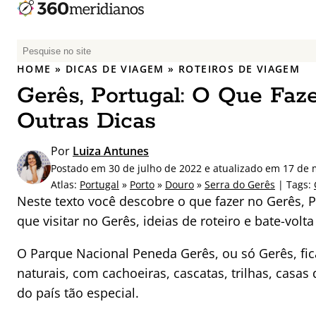
P
e
HOME
»
DICAS DE VIAGEM
»
ROTEIROS DE VIAGEM
s
Gerês, Portugal: O Que Faz
q
u
Outras Dicas
i
s
Por
Luiza Antunes
a
Postado em 30 de julho de 2022 e atualizado em 17 de 
r
Atlas:
Portugal
»
Porto
»
Douro
»
Serra do Gerês
| Tags:
p
Neste texto você descobre o que fazer no Gerês, P
o
que visitar no Gerês, ideias de roteiro e bate-vo
r
:
O Parque Nacional Peneda Gerês, ou só Gerês, fic
naturais, com cachoeiras, cascatas, trilhas, casas 
do país tão especial.